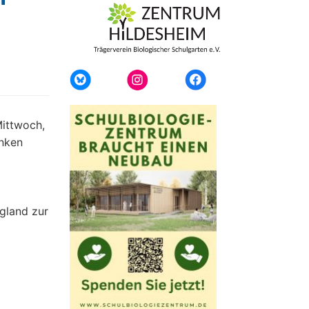
Mittwoch,
nken
gland zur