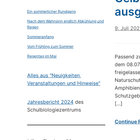
ausg
Ein sommerlicher Rundgang
Nach dem Wahnsinn endlich Abkühlung und
Regen
9. Juli 20
Sommeranfang
Vom Frühling zum Sommer
Passend zu
Regentag im Mai
dem 08.07
freigelass
Alles aus "Neuigkeiten,
Naturschut
Veranstaltungen und Hinweise"
Amphibien
Schutzgebi
Jahresbericht 2024
des
[…]
Schulbiologiezentrums
Continue 