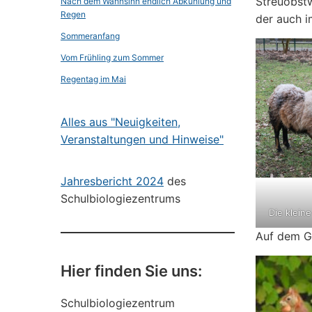
Streuobstw
Nach dem Wahnsinn endlich Abkühlung und
Regen
der auch i
Sommeranfang
Vom Frühling zum Sommer
Regentag im Mai
Alles aus "Neuigkeiten,
Veranstaltungen und Hinweise"
Jahresbericht 2024
des
Schulbiologiezentrums
Die klein
Auf dem Ge
Hier finden Sie uns:
Schulbiologiezentrum