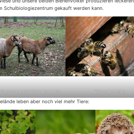
iese und unsere beiden Bienenvölker produzieren leckeren
m Schulbiologiezentrum gekauft werden kann.
Bienen im Anflug
e Schafherde ist wieder komplett
lände leben aber noch viel mehr Tiere: