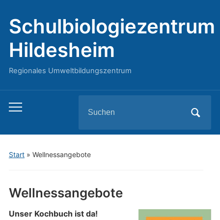
Schulbiologiezentrum
Hildesheim
Regionales Umweltbildungszentrum
Search
Toggle
for:
mobile
menu
Start
»
Wellnessangebote
Wellnessangebote
Unser Kochbuch ist da!