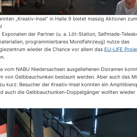
nnten „Kreativ-Insel“ in Halle 9 bietet massig Aktionen zu
!
Exponaten der Partner (u. a. Löt-Station, Selfmade-Teles
aterialien, programmierbares Mondfahrzeug) nutze das
ogiezentrum wieder die Chance vor allem das
EU-LIFE Proj
en.
tra vom NABU Niedersachsen ausgeliehenen Dioramen konn
m von Gelbbauchunken bestaunt werden. Aber auch das M
zu kurz: Besucher der Kreativ-Insel konnten ein Amphibienq
d auch die Gelbbauchunken-Doppelgänger wollten wieder