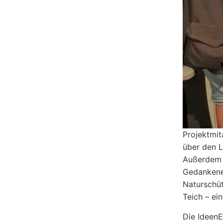
Projektmit
über den 
Außerdem w
Gedankene
Naturschü
Teich – ein
Die Ideen