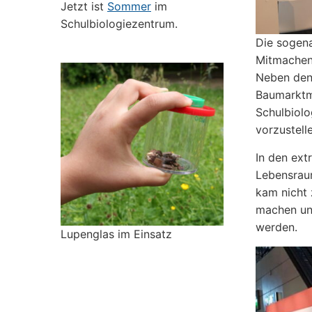
Jetzt ist
Sommer
im
Schulbiologiezentrum.
Die sogena
Mitmachen
Neben den 
Baumarktm
Schulbiol
vorzustell
In den ex
Lebensrau
kam nicht 
machen un
werden.
Lupenglas im Einsatz