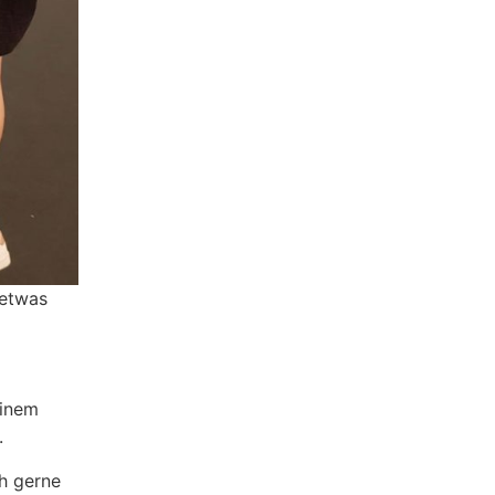
 etwas
einem
.
h gerne