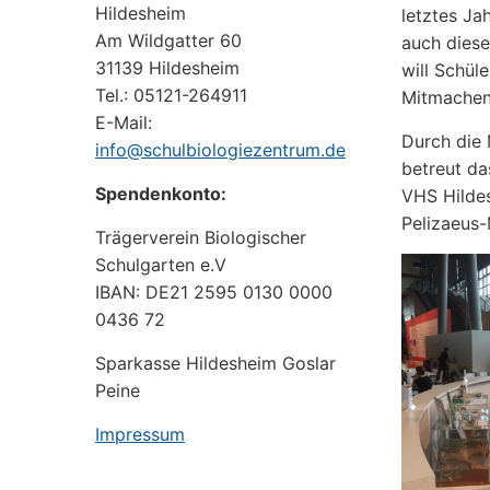
Hildesheim
letztes Ja
Am Wildgatter 60
auch diese
31139 Hildesheim
will Schül
Tel.: 05121-264911
Mitmachen
E-Mail:
Durch die
info@schulbiologiezentrum.de
betreut d
Spendenkonto:
VHS Hilde
Pelizaeus
Trägerverein Biologischer
Schulgarten e.V
IBAN: DE21 2595 0130 0000
0436 72
Sparkasse Hildesheim Goslar
Peine
Impressum