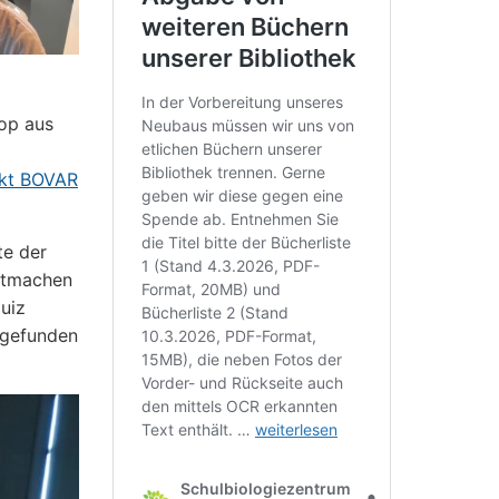
m
kop aus
ekt BOVAR
te der
itmachen
uiz
 gefunden