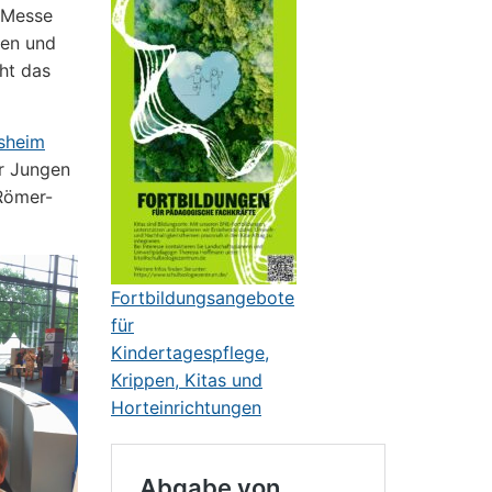
e Messe
men und
eht das
esheim
r Jungen
Römer-
Fortbildungsangebote
für
Kindertagespflege,
Krippen, Kitas und
Horteinrichtungen