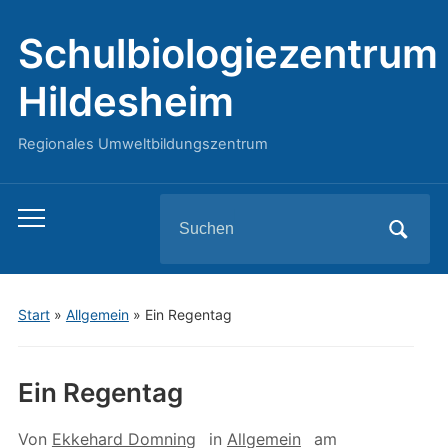
Schulbiologiezentrum
Hildesheim
Regionales Umweltbildungszentrum
Search
Toggle
for:
mobile
menu
Start
»
Allgemein
»
Ein Regentag
Ein Regentag
Von
Ekkehard Domning
in
Allgemein
am