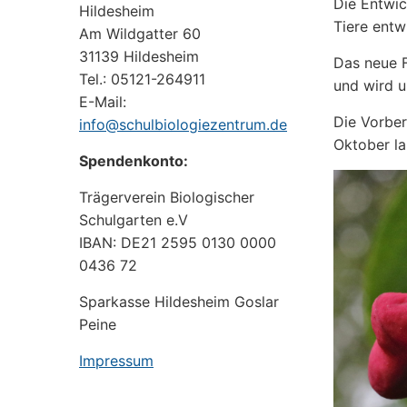
Die Entwi
Hildesheim
Tiere entwi
Am Wildgatter 60
31139 Hildesheim
Das neue 
Tel.: 05121-264911
und wird u
E-Mail:
Die Vorber
info@schulbiologiezentrum.de
Oktober l
Spendenkonto:
Trägerverein Biologischer
Schulgarten e.V
IBAN: DE21 2595 0130 0000
0436 72
Sparkasse Hildesheim Goslar
Peine
Impressum