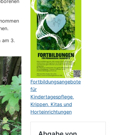
eborenen
genommen
hen.
m am 3.
Fortbildungsangebote
für
Kindertagespflege,
Krippen, Kitas und
Horteinrichtungen