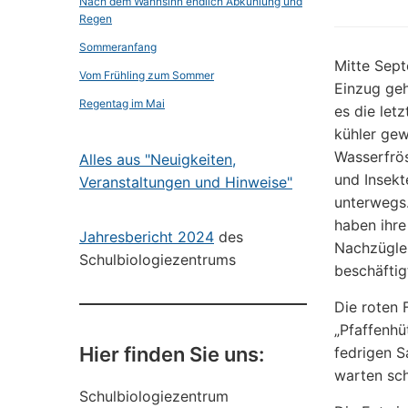
Nach dem Wahnsinn endlich Abkühlung und
Regen
Sommeranfang
Mitte Sept
Vom Frühling zum Sommer
Einzug geh
Regentag im Mai
es die let
kühler gew
Wasserfrös
Alles aus "Neuigkeiten,
und Insekt
Veranstaltungen und Hinweise"
unterwegs.
haben ihre
Jahresbericht 2024
des
Nachzügler
Schulbiologiezentrums
beschäftig
Die roten 
„Pfaffenhü
Hier finden Sie uns:
fedrigen 
warten sch
Schulbiologiezentrum