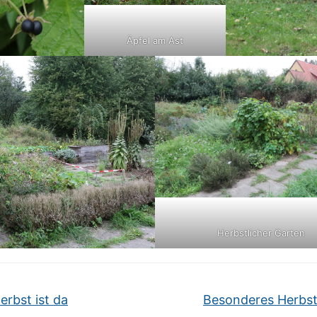
Äpfel am Ast
Herbstlicher Garten
erbst ist da
Besonderes Herbst