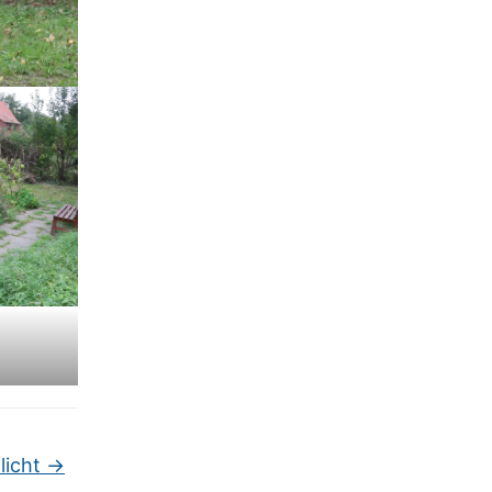
licht
→