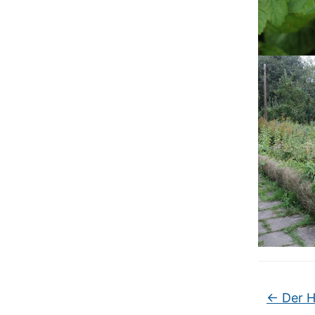
←
Der H