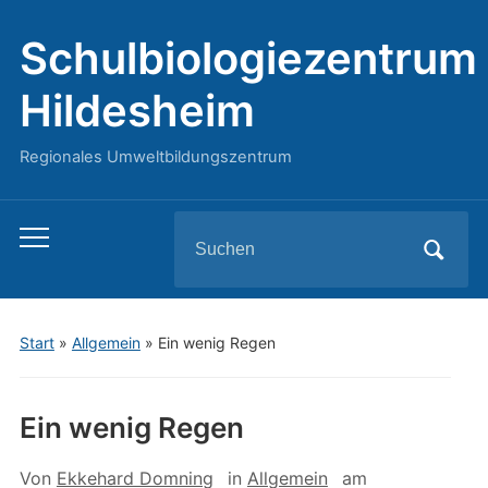
Schulbiologiezentrum
Hildesheim
Regionales Umweltbildungszentrum
Search
Toggle
for:
mobile
menu
Start
»
Allgemein
»
Ein wenig Regen
Ein wenig Regen
Von
Ekkehard Domning
in
Allgemein
am