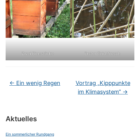
Zwei Bienstöcke
Erster Teichfrosch
←
Ein wenig Regen
Vortrag „Kipppunkte
im Klimasystem“
→
Aktuelles
Ein sommerlicher Rundgang