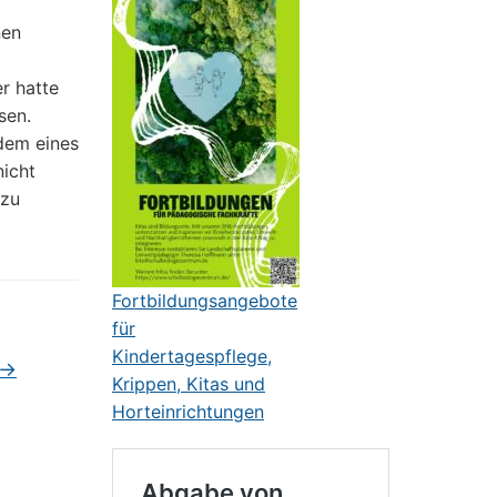
nen
er hatte
sen.
dem eines
nicht
 zu
Fortbildungsangebote
für
Kindertagespflege,
→
Krippen, Kitas und
Horteinrichtungen