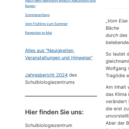
Nach dem Wahnsinn endlich Abkühlung und
Regen
Sommeranfang
„
Vom Eise 
Vom Frühling zum Sommer
Bäche
Regentag im Mai
durch des 
belebenden
Alles aus "Neuigkeiten,
So lautet 
Veranstaltungen und Hinweise"
gleichnam
Wolfgang 
Jahresbericht 2024
des
Tragödie er
Schulbiologiezentrums
Am Inhalt 
das Klima 
verändert 
die erst zu
Hier finden Sie uns:
unvorstellb
Aber der B
Schulbiologiezentrum