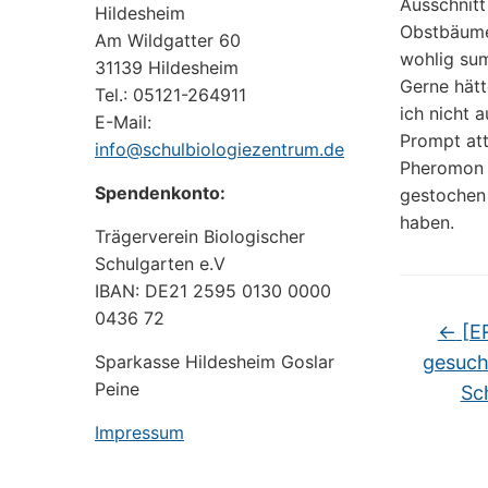
Ausschnitt
Hildesheim
Obstbäume 
Am Wildgatter 60
wohlig su
31139 Hildesheim
Gerne hätt
Tel.: 05121-264911
ich nicht 
E-Mail:
Prompt att
info@schulbiologiezentrum.de
Pheromon ä
Spendenkonto:
gestochen 
haben.
Trägerverein Biologischer
Schulgarten e.V
IBAN: DE21 2595 0130 0000
0436 72
←
[E
Sparkasse Hildesheim Goslar
gesuch
Peine
Sc
Impressum